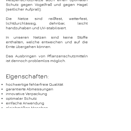
Schutz gegen Vogelfraß und gegen Hagel
(seitlicher Aufprall).
Die Netze sind reißfest, wetterfest,
lichtdurchlässig, dehnbar, leicht
handzuhaben und UV-stabilisiert.
In unseren Netzen sind keine Stoffe
enthalten, welche entweichen und auf die
Ernte übergehen können.
Das Ausbringen von Pflanzenschutzmitteln
ist dennoch problemlos möglich.
Eigenschaften:
hochwertige fehlerfreie Qualität
garantierte Abmessungen
innovative Verpackung
optimaler Schutz
einfache Anwendung
gleichmäßige Maschen
tier- & umweltfreundlich
leicht & langlebig
lichtdurchlässig
wetterfest