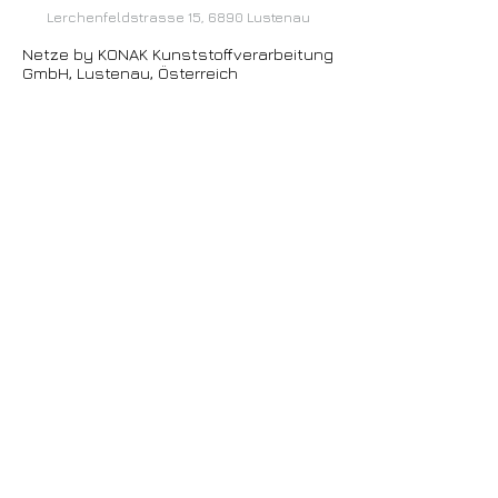
Lerchenfeldstrasse 15, 6890 Lustenau
Netze by KONAK Kunststoffverarbeitung
GmbH, Lustenau, Österreich
Facebook
Twitter
Instagram
office.konak@icloud.com